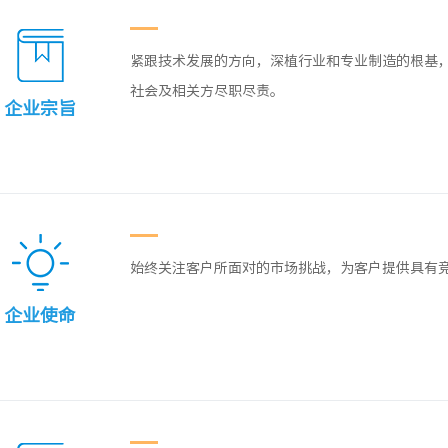
紧跟技术发展的方向，深植行业和专业制造的根基
社会及相关方尽职尽责。
企业宗旨
始终关注客户所面对的市场挑战，为客户提供具有
企业使命