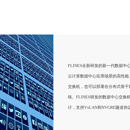
FLINES全新研发的新一代数据
云计算数据中心应用场景的高性能
交换机，也可以部署在分布式骨干
络。FLINES研发的数据中心交
计，支持VxLAN和NVGRE隧道