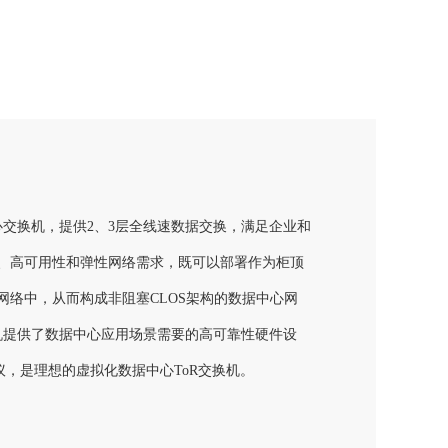
中心交换机，提供2、3层全线速数据交换，满足企业和
、高可用性和弹性网络需求，既可以部署作为柜顶
网络中，从而构成非阻塞CLOS架构的数据中心网
换机提供了数据中心应用场景需要的高可靠性硬件设
协议，是理想的虚拟化数据中心ToR交换机。