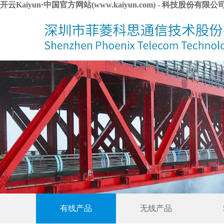
开云Kaiyun·中国官方网站(www.kaiyun.com) - 科技股份有限公
有线产品
无线产品